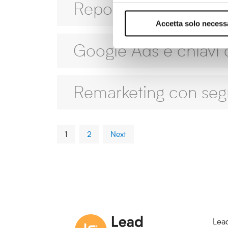
Report
Accetta solo necess
Google Ads e chiavi d
Remarketing con seg
1
2
Next
Lea