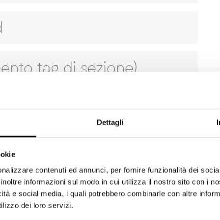
d
mento tag di sezione)
Dettagli
 con parametri UTM
ookie
nalizzare contenuti ed annunci, per fornire funzionalità dei socia
inoltre informazioni sul modo in cui utilizza il nostro sito con i 
k Ads
icità e social media, i quali potrebbero combinarle con altre inform
lizzo dei loro servizi.