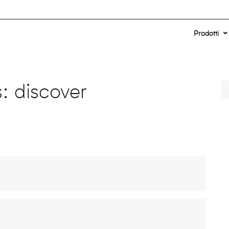
Prodotti
s:
discover