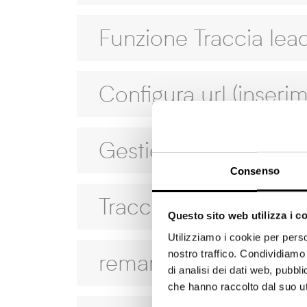
Funzione Traccia lea
Configura url (inseri
Gestione tag manuali
Consenso
Tracciatura sorgenti
Questo sito web utilizza i c
Utilizziamo i cookie per perso
nostro traffico. Condividiamo 
remarketing Faceboo
di analisi dei dati web, pubbl
che hanno raccolto dal suo uti