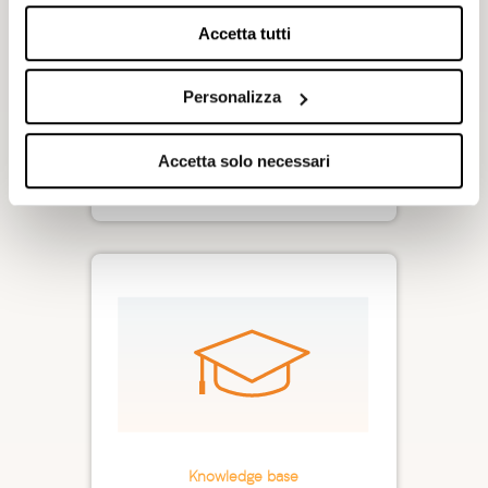
Accetta tutti
Blog
Scopri le ultime strategie per
Personalizza
ottenere lead e nuovi clienti
Leggi
Accetta solo necessari
Knowledge base