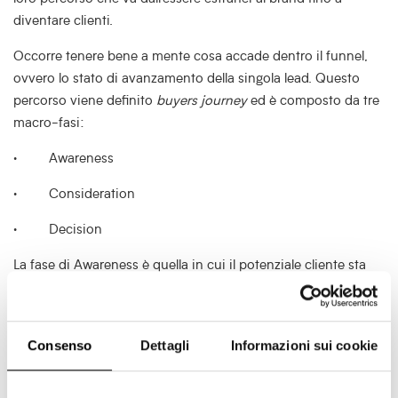
diventare clienti.
Occorre tenere bene a mente cosa accade dentro il funnel,
ovvero lo stato di avanzamento della singola lead. Questo
percorso viene definito
buyers journey
ed è composto da tre
macro-fasi:
· Awareness
· Consideration
· Decision
La fase di Awareness è quella in cui il potenziale cliente sta
prendendo coscienza di avere un problema o un’esigenza. La
fase di Consideration è quella in cui la presenza di una
possibile soluzione (un prodotto o servizio) diventa chiara.
Consenso
Dettagli
Informazioni sui cookie
L’ultima fase, quella di Decision è quella in cui occorre
compiere una decisione su quale specifica soluzione
adottare.