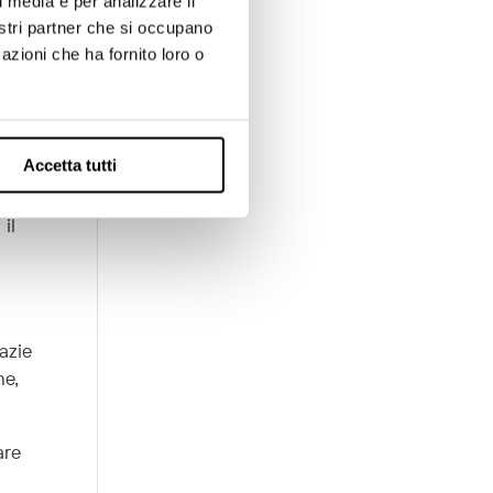
l media e per analizzare il
nostri partner che si occupano
azioni che ha fornito loro o
Accetta tutti
olo
il
azie
ne,
are