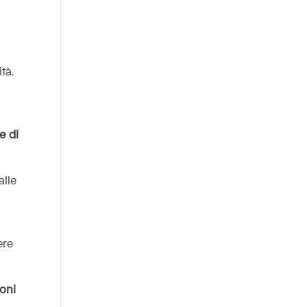
tà.
e di
alle
ere
ioni