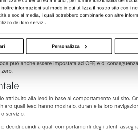
nalizzare contenuti ed annunci, per fornire funzionalità dei socia
inoltre informazioni sul modo in cui utilizza il nostro sito con i 
icità e social media, i quali potrebbero combinarle con altre inform
lizzo dei loro servizi.
ari
Personalizza
rafico: un esempio di configurazione
 percentuale che indica il “peso” che ognuna avrà nel calc
 voce può anche essere impostata ad OFF, e di conseguenza 
 zero.
tale
 attribuito alla lead in base al comportamento sul sito. Gr
hiaro quali lead hanno mostrato, durante la loro navigazio
o servizio.
, decidi quindi a quali comportamenti degli utenti assegn