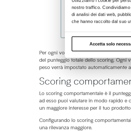
Utilizziamo i cookie per perso
nostro traffico. Condividiamo 
di analisi dei dati web, pubbl
che hanno raccolto dal suo uti
Accetta solo necess
Scoring firmog
Per ogni voce, è possibile assegnare una
del punteggio totale dello scoring. Ogni
peso verrà impostato automaticamente a
Scoring comportamen
Lo scoring comportamentale è il punteggio
ad esso puoi valutare in modo rapido e c
un maggiore interesse per il tuo prodotto 
Configurando lo scoring comportamentale
una rilevanza maggiore.