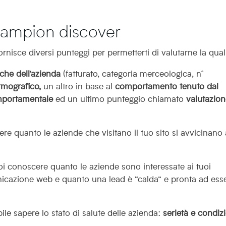
hampion discover
nisce diversi punteggi per permetterti di valutarne la quali
iche dell’azienda
(fatturato, categoria merceologica, n°
rmografico,
un altro in base al
comportamento tenuto dal
mportamentale
ed un ultimo punteggio chiamato
valutazion
ere quanto le aziende che visitano il tuo sito si avvicinano 
i conoscere quanto le aziende sono interessate ai tuoi
nicazione web e quanto una lead è “calda” e pronta ad ess
bile sapere lo stato di salute delle azienda:
serietà e condiz