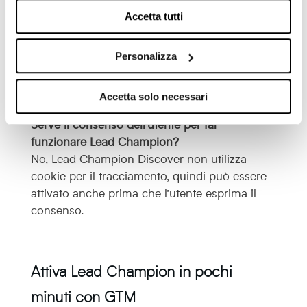
Posso usare GTM per attivare anche i pop-up
Accetta tutti
booster?
Assolutamente sì. Una volta installato lo script
Personalizza
principale, potrai gestire l’intero ecosistema
Lead Champion, inclusi i booster, direttamente
dalla piattaforma.
Accetta solo necessari
Serve il consenso dell’utente per far
funzionare Lead Champion?
No, Lead Champion Discover non utilizza
cookie per il tracciamento, quindi può essere
attivato anche prima che l’utente esprima il
consenso.
Attiva Lead Champion in pochi
minuti con GTM