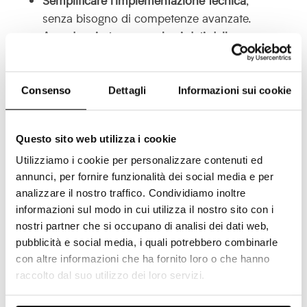
senza bisogno di competenze avanzate.
Accedere in tempo reale ai dati delle
aziende
che visitano il tuo sito, anche se
non compilano form.
Rendere immediatamente operativi i
Consenso
Dettagli
Informazioni sui cookie
booster
, pop-up dinamici e personalizzati
che aumentano il tasso di conversione.
Questo sito web utilizza i cookie
Garantire una configurazione cookieless e
GDPR compliant
, fondamentale in un
Utilizziamo i cookie per personalizzare contenuti ed
contesto normativo sempre più stringente.
annunci, per fornire funzionalità dei social media e per
analizzare il nostro traffico. Condividiamo inoltre
informazioni sul modo in cui utilizza il nostro sito con i
Domande frequenti
nostri partner che si occupano di analisi dei dati web,
È sicuro usare GTM con Lead Champion?
pubblicità e social media, i quali potrebbero combinarle
Sì, la nostra tecnologia è progettata per
con altre informazioni che ha fornito loro o che hanno
funzionare anche in ambienti cookieless e nel
raccolto dal suo utilizzo dei loro servizi.
pieno rispetto del GDPR.