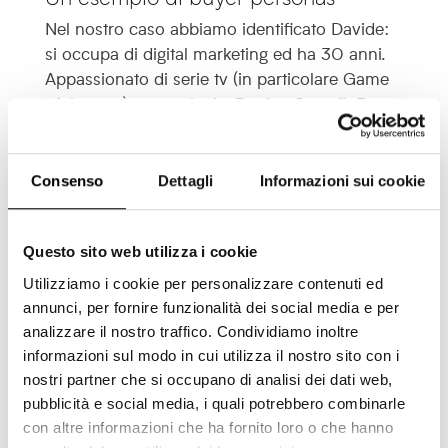
Nel nostro caso abbiamo identificato Davide:
si occupa di digital marketing ed ha 30 anni.
Appassionato di serie tv (in particolare Game
of thrones) e tecnologia. Pratica Crossfit 3
volte a settimana. Durante la sua giornata
lavorativa è costantemente alla ricerca di modi
per ottenere nuove leads, obiettivo su cui è
Consenso
Dettagli
Informazioni sui cookie
messo spesso sotto pressione. Ha paura di
non ottenerne abbastanza da fornire al il team
di vendita.
Questo sito web utilizza i cookie
Utilizziamo i cookie per personalizzare contenuti ed
Attenzione, non significa che abbiamo
annunci, per fornire funzionalità dei social media e per
considerato tutti i nostri potenziali clienti
analizzare il nostro traffico. Condividiamo inoltre
aventi queste caratteristiche, ma abbiamo
informazioni sul modo in cui utilizza il nostro sito con i
immaginato che questo campione sia
nostri partner che si occupano di analisi dei dati web,
rappresentativo.
pubblicità e social media, i quali potrebbero combinarle
con altre informazioni che ha fornito loro o che hanno
Creiamo davide su Facebook Ads!