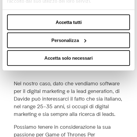
raccolto dal suo utilizzo dei loro servizi.
Come si creano le buyer personas su
Facebook Ads
Accetta tutti
Di tutte le caratteristiche delineate,
devi tenere
conto solamente di quelle che sono collegate
Personalizza
a :
Accetta solo necessari
il tuo prodotto
il contenuto dell’annuncio
Nel nostro caso, dato che vendiamo software
per il digital marketing e la lead generation, di
Davide può interessarci il fatto che sia italiano,
nel range 25-35 anni, si occupi di digital
marketing e sia sempre alla ricerca di leads.
Possiamo tenere in considerazione la sua
passione per Game of Thrones Per