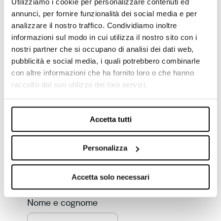
Utilizziamo i cookie per personalizzare contenuti ed
annunci, per fornire funzionalità dei social media e per
analizzare il nostro traffico. Condividiamo inoltre
informazioni sul modo in cui utilizza il nostro sito con i
nostri partner che si occupano di analisi dei dati web,
pubblicità e social media, i quali potrebbero combinarle
Scopri le aziende che
con altre informazioni che ha fornito loro o che hanno
visitano il tuo sito web:
raccolto dal suo utilizzo dei loro servizi.
Richiedi una prova gratuita di
Lead Champion e aumenta i
Accetta tutti
potenziali clienti per la tua
azienda!
Personalizza
E-mail aziendale
Accetta solo necessari
Nome e cognome