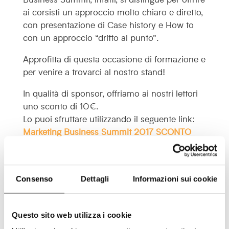
ai corsisti un approccio molto chiaro e diretto,
con presentazione di Case history e How to
con un approccio “dritto al punto”.
Approfitta di questa occasione di formazione e
per venire a trovarci al nostro stand!
In qualità di sponsor, offriamo ai nostri lettori
uno sconto di 10€.
Lo puoi sfruttare utilizzando il seguente link:
Marketing Business Summit 2017 SCONTO
LEADCHAMPION
oppure riscattando il seguente codice sconto
in fase di acquisto: leadchampion
Consenso
Dettagli
Informazioni sui cookie
Ci vediamo il 23 e 24 Novembre!
Il team di Lead Champion
Questo sito web utilizza i cookie