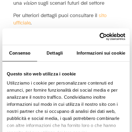
una
vision
sugli scenari futuri del settore
Per ulteriori dettagli puoi consultare il
sito
ufficiale
.
Consenso
Dettagli
Informazioni sui cookie
Questo sito web utilizza i cookie
Scopri le aziende che
visitano il tuo sito web:
Utilizziamo i cookie per personalizzare contenuti ed
annunci, per fornire funzionalità dei social media e per
Richiedi una prova gratuita di
analizzare il nostro traffico. Condividiamo inoltre
Lead Champion e aumenta i
informazioni sul modo in cui utilizza il nostro sito con i
potenziali clienti per la tua
nostri partner che si occupano di analisi dei dati web,
azienda!
pubblicità e social media, i quali potrebbero combinarle
con altre informazioni che ha fornito loro o che hanno
E-mail aziendale