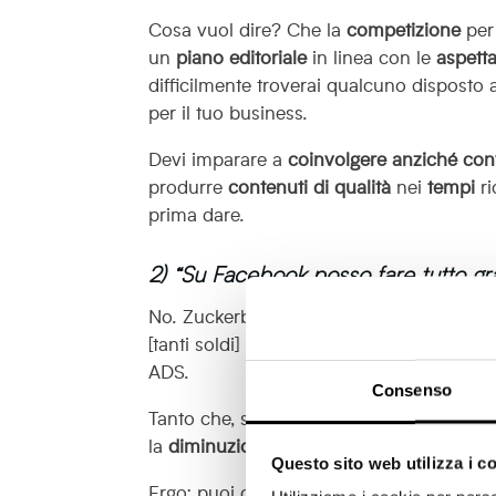
Cosa vuol dire? Che la
competizione
per
un
piano editoriale
in linea con le
aspetta
difficilmente troverai qualcuno disposto 
per il tuo business.
Devi imparare a
coinvolgere anziché con
produrre
contenuti di qualità
nei
tempi
r
prima dare.
2) “Su Facebook posso fare tutto gra
No. Zuckerberg e la sua azienda non so
[tanti soldi]
monetizzando
massimamente
ADS.
Consenso
Tanto che, se io fossi malizioso, mi verr
la
diminuzione
della
copertura organica
Questo sito web utilizza i c
Ergo: puoi creare un profilo, postare e fa