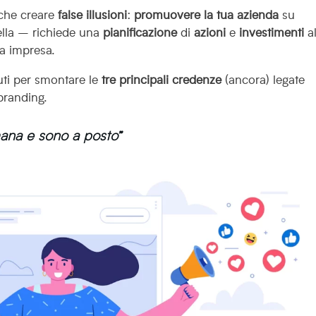
 che creare
false illusioni
:
promuovere la tua azienda
su
lla – richiede una
pianificazione
di
azioni
e
investimenti
a
tua impresa.
uti per smontare le
tre principali credenze
(ancora) legate
branding.
mana e sono a posto”