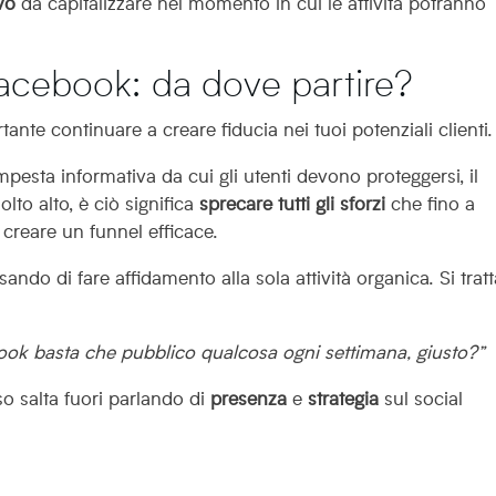
vo
da capitalizzare nel momento in cui le attività potranno
acebook: da dove partire?
nte continuare a creare fiducia nei tuoi potenziali clienti.
pesta informativa da cui gli utenti devono proteggersi, il
olto alto, è ciò significa
sprecare tutti gli sforzi
che fino a
creare un funnel efficace.
ando di fare affidamento alla sola attività organica. Si trat
ook basta che pubblico qualcosa ogni settimana, giusto?”
o salta fuori parlando di
presenza
e
strategia
sul social