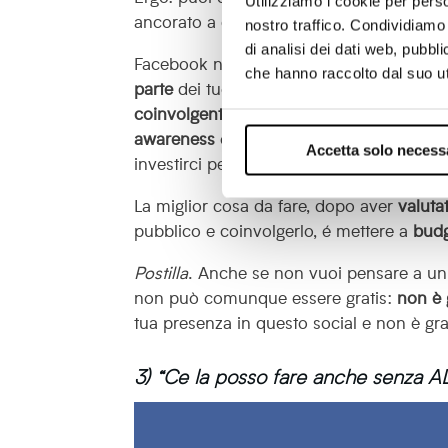
Utilizziamo i cookie per perso
ancorato a quel 2-3% e assai difficilment
nostro traffico. Condividiamo 
di analisi dei dati web, pubbl
Facebook non è più il regno della visibili
che hanno raccolto dal suo uti
parte
dei tuoi follower (tanto più piccol
coinvolgenti
), e difficilmente puoi lavorar
awareness
o
acquisire
sistematicamente
Accetta solo necess
investirci periodicamente in advertising.
La miglior cosa da fare, dopo aver
valuta
pubblico e coinvolgerlo, é mettere a
bud
Postilla
. Anche se non vuoi pensare a un 
non può comunque essere gratis:
non è 
tua presenza in questo social e non è gra
3) “Ce la posso fare anche senza A