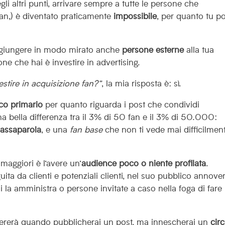
gli altri punti, arrivare sempre a tutte le persone che
fan,) è diventato praticamente
impossibile
, per quanto tu p
aggiungere in modo mirato anche
persone esterne
alla tua
ne che hai è investire in advertising.
stire in acquisizione fan?”
, la mia risposta è: sì.
co primario
per quanto riguarda i post che condividi
a bella differenza tra il 3% di 50 fan e il 3% di 50.000:
assaparola
, e una
fan base
che non ti vede mai difficilmen
aggiori è l’avere un’
audience poco o niente profilata
.
uita da clienti e potenziali clienti, nel suo pubblico annove
i la amministra o persone invitate a caso nella foga di fare
.
ererà quando pubblicherai un post, ma innescherai un
cir