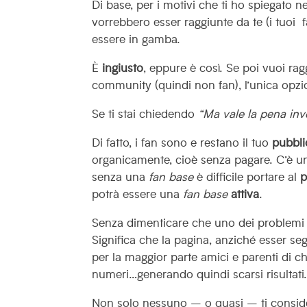
Di base, per i motivi che ti ho spiegato ne
vorrebbero esser raggiunte da te (i tuoi 
essere in gamba.
È
ingiusto
, eppure è così. Se poi vuoi r
community (quindi non fan), l’unica opzio
Se ti stai chiedendo
“Ma vale la pena inve
Di fatto, i fan sono e restano il tuo
pubbli
organicamente, cioè senza pagare. C’è un
senza una
fan base
è difficile portare al
p
potrà essere una
fan base
attiva
.
Senza dimenticare che uno dei problemi m
Significa che la pagina, anziché esser seg
per la maggior parte amici e parenti di ch
numeri…generando quindi scarsi risultati
Non solo nessuno – o quasi – ti consid