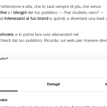
 l’attenzione è alta, che lo sarà sempre di più, che senza
tive
e i
bisogni
del tuo pubblico –
l’hai studiato, vero? –
ad
interessarsi al tuo brand
e, quindi, a diventare una lead u
vincere
, e lo potrai fare solo allenandoti nel
ichiesti dal tuo pubblico. Ricorda: sul web, per ricevere dev
tis”
no una
Onlus
, ma una società quotata in Borsa che fa soldi
 con la
pubblicità
che viene fatta al suo interno: Facebook
Dettagli
ebbe quasi da pensare a una
correlazione
tra
di cui hai letto sopra e l’
aumento dello
stock price
per azio
ookie
re attività gratuitamente, ma
se non investi in ADS
rimani