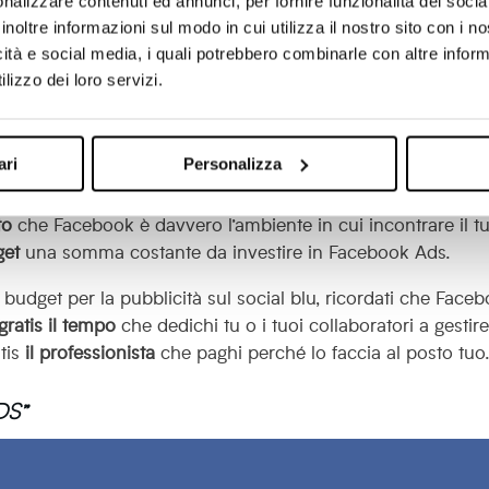
nalizzare contenuti ed annunci, per fornire funzionalità dei socia
e ottieni
risultati
utili per il tuo business.
inoltre informazioni sul modo in cui utilizza il nostro sito con i 
icità e social media, i quali potrebbero combinarle con altre inform
tà gratuita; con i tuoi post raggiungi ormai una
piccola
lizzo dei loro servizi.
a quanto la audience è
poco profilata
e i post
poco
e sulla tua
brand
contatti
e
clienti
grazie a questo social network senza
ari
Personalizza
to
che Facebook è davvero l’ambiente in cui incontrare il t
get
una somma costante da investire in Facebook Ads.
budget per la pubblicità sul social blu, ricordati che Face
gratis il tempo
che dedichi tu o i tuoi collaboratori a gestire
tis
il professionista
che paghi perché lo faccia al posto tuo
DS”