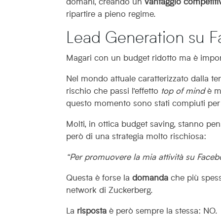
domani, creando un
vantaggio competiti
ripartire a pieno regime.
Lead Generation su F
Magari con un budget ridotto ma è importa
Nel mondo attuale caratterizzato dalla tem
rischio che passi l’effetto
top of mind
è m
questo momento sono stati compiuti per 
Molti, in ottica budget saving, stanno pens
però di una strategia molto rischiosa:
“Per promuovere la mia attività su Faceb
Questa è forse la
domanda
che più spess
network di Zuckerberg.
La
risposta
è però sempre la stessa: NO.