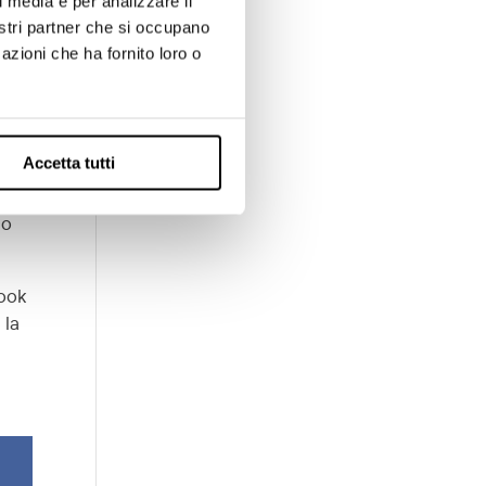
l media e per analizzare il
nostri partner che si occupano
azioni che ha fornito loro o
Accetta tutti
uo
book
 la
.