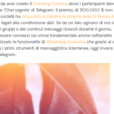
 da aver creato il
Cracking Contest
, dove i partecipanti de
sa ‘Chat segreta’ di Telegram: il premio, di 300.000 $ non
a società ha
rinunciato a stabilire la propria sede in Russia e
egati alla condivisione dati.
Se da un lato ognuno di noi s
gruppi e dei continui messaggi ricevuti durante il giorno,
 essere connessi sia ormai fondamentale anche nell’ambito
izzato le funzionalità di
WhatsApp business
, che grazie al
ra i primi strumenti di messaggistica istantanea, oggi invece
Telegram.