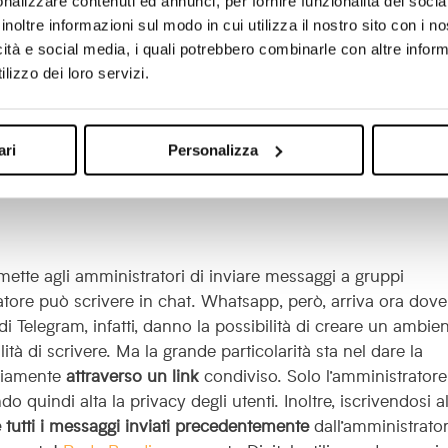
nalizzare contenuti ed annunci, per fornire funzionalità dei socia
inoltre informazioni sul modo in cui utilizza il nostro sito con i 
icità e social media, i quali potrebbero combinarle con altre inform
lizzo dei loro servizi.
ari
Personalizza
ette agli amministratori di inviare messaggi a gruppi
atore può scrivere in chat. Whatsapp, però, arriva ora dove
di Telegram, infatti, danno la possibilità di creare un ambie
lità di scrivere. Ma la grande particolarità sta nel dare la
ariamente
attraverso un link
condiviso. Solo l’amministratore
ndo quindi alta la privacy degli utenti.
Inoltre, iscrivendosi a
 tutti i messaggi inviati precedentemente
dall’amministrator