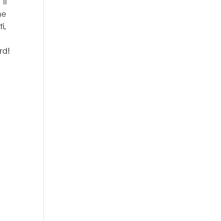
 il
me
i,
rd!