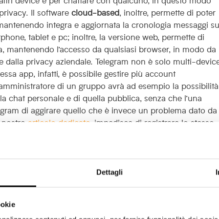
privacy.
Il software
cloud-based
, inoltre, permette di poter
, mantenendo integra e aggiornata la cronologia messaggi s
phone, tablet e pc; inoltre, la versione web, permette di
la, mantenendo l’accesso da qualsiasi browser, in modo da
e dalla privacy aziendale.
Telegram non è solo multi-device
tessa app, infatti, è possibile gestire più account
ministratore di un gruppo avrà ad esempio la possibilità
lla chat personale e di quella pubblica, senza che l’una
elegram di aggirare quello che è invece un problema dato da
 nostro
articolo dedicato
, impedisce di registrare lo stesso
e quella ‘personale’.
Dettagli
ookie