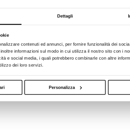
tra policy e i nostri servizi, è possibile consultare l’indirizzo
contattarci via mail all’indirizzo
privacy@leadchampion.com
Dettagli
ookie
nalizzare contenuti ed annunci, per fornire funzionalità dei socia
inoltre informazioni sul modo in cui utilizza il nostro sito con i 
icità e social media, i quali potrebbero combinarle con altre inform
lizzo dei loro servizi.
ari
Personalizza