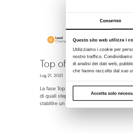
Consenso
Questo sito web utilizza i c
Utilizziamo i cookie per perso
nostro traffico. Condividiamo 
Top of the funnel: attr
di analisi dei dati web, pubbl
che hanno raccolto dal suo uti
Lug 21, 2021
La fase Top of the Funnel (TOFU) è il pri
Accetta solo necess
di quali step si compone in questo articolo
stabilire un primo contatto con i nuovi pot