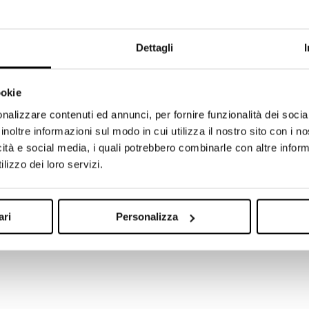
Dettagli
ookie
nalizzare contenuti ed annunci, per fornire funzionalità dei socia
inoltre informazioni sul modo in cui utilizza il nostro sito con i 
ai traffico e ottieni Lead!
icità e social media, i quali potrebbero combinarle con altre inform
lizzo dei loro servizi.
mo stadio di una strategia di lead generation efficace. Vedi
ari
Personalizza
. Si tratta della fase di awareness cioè quella in cui inizi a
enziali...