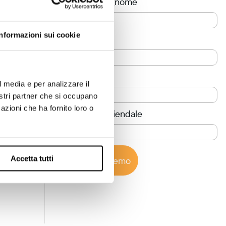
Nome e cognome
Informazioni sui cookie
Telefono
Azienda
l media e per analizzare il
nostri partner che si occupano
azioni che ha fornito loro o
Sito Web aziendale
amo
Accetta tutti
Prova la demo