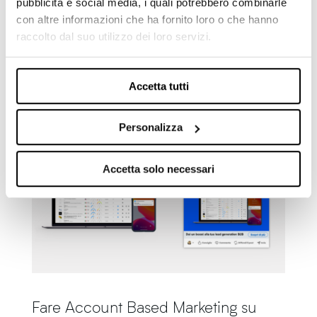
La Lead Generation B2B è l’attività di digital
pubblicità e social media, i quali potrebbero combinarle
marketing che si pone l’obiettivo di attrarre
con altre informazioni che ha fornito loro o che hanno
raccolto dal suo utilizzo dei loro servizi.
l’attenzione di professionisti e aziende che
hanno delle necessità e che le vostre soluzioni
& servizi potrebbero risolvere, trasformandoli
Accetta tutti
quindi in nuovi clienti della...
Personalizza
Accetta solo necessari
Fare Account Based Marketing su