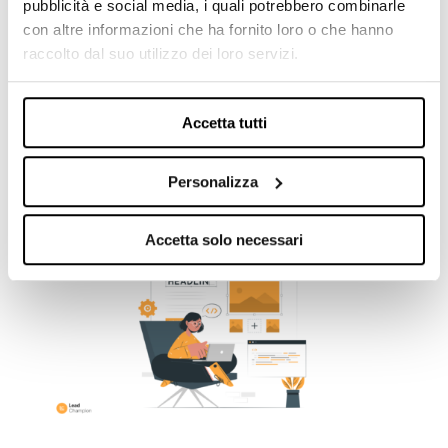
pubblicità e social media, i quali potrebbero combinarle
con altre informazioni che ha fornito loro o che hanno
Lead Champion si integra con LinkedIn per
raccolto dal suo utilizzo dei loro servizi.
creare campagne targettizzate sulle aziende
che visitano il sito. Lead Champion rilascia
una nuova funzionalità: l’integrazione con
Accetta tutti
Linkedin per permettere l’importazione degli
account direttamente sulla piattaforma social...
Personalizza
Accetta solo necessari