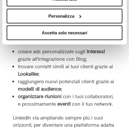
I nuovi aggiornamenti di LinkedIn hanno
offerto delle risposte alle esigenze dei marketer
Personalizza
presenti sulla piattaforma.
Vediamo quindi in breve cosa puoi fare con
Accetta solo necessari
questi nuovi aggiornamenti:
creare ads personalizzate sugli
interessi
grazie all’integrazione con Bing;
trovare contatti simili ai tuoi clienti grazie al
Lookalike
;
raggiungere nuovi potenziali clienti grazie ai
modelli di audience
;
organizzare riunioni
con i tuoi collaboratori,
e prossimamente
eventi
con il tuo network.
LinkedIn sta ampliando sempre più i suoi
orizzonti, per diventare una piattaforma adatta