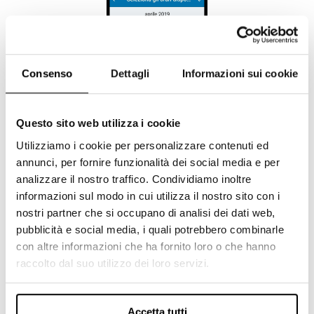
Consenso
Dettagli
Informazioni sui cookie
Questo sito web utilizza i cookie
Utilizziamo i cookie per personalizzare contenuti ed
Questa novità tende verso una funzionalità
annunci, per fornire funzionalità dei social media e per
ancora più interessante per i marketer:
analizzare il nostro traffico. Condividiamo inoltre
l’
organizzazione degli
eventi
.
informazioni sul modo in cui utilizza il nostro sito con i
nostri partner che si occupano di analisi dei dati web,
Come su Facebook, infatti, LinkedIn vuole dare
pubblicità e social media, i quali potrebbero combinarle
un modo alle aziende di organizzare i propri
con altre informazioni che ha fornito loro o che hanno
eventi direttamente sulla piattaforma in modo
raccolto dal suo utilizzo dei loro servizi.
altamente targettizzato.
Cosa cambia quindi?
Accetta tutti