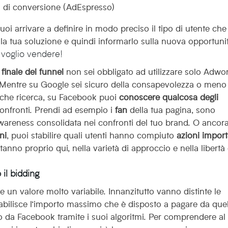
el di conversione (AdEspresso)
oi arrivare a definire in modo preciso il tipo di utente che
la tua soluzione e quindi informarlo sulla nuova opportuni
voglio vendere!
finale del funnel
non sei obbligato ad utilizzare solo Adwo
 Mentre su Google sei sicuro della consapevolezza o meno
 che ricerca, su Facebook puoi
conoscere qualcosa degli
 confronti. Prendi ad esempio i
fan
della tua pagina, sono
areness consolidata nei confronti del tuo brand. O ancora
ni
, puoi stabilire quali utenti hanno compiuto
azioni import
tanno proprio qui, nella varietà di approccio e nella libertà 
il bidding
un valore molto variabile. Innanzitutto vanno distinte le
a stabilisce l’importo massimo che è disposto a pagare da que
ito da Facebook tramite i suoi algoritmi. Per comprendere al