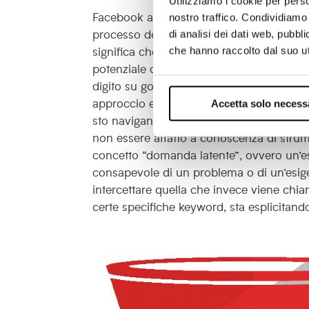
Utilizziamo i cookie per perso
Facebook ads consente di intercettare gli
nostro traffico. Condividiamo 
processo decisionale non è ancora giunt
di analisi dei dati web, pubbl
significa che, a differenza delle campagn
che hanno raccolto dal suo uti
potenziale cliente può anticipare l’emer
digito su google “lead generation” signif
approccio e voglio informarmi su eventuali
Accetta solo necess
sto navigando su Facebook (ma sono un pot
non essere affatto a conoscenza di strum
concetto “domanda latente”, ovvero un’e
consapevole di un problema o di un’esig
intercettare quella che invece viene chi
certe specifiche keyword, sta esplicitand