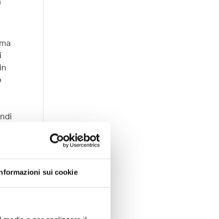
a
rima
i
in
o
indi
gli
ng
).
Informazioni sui cookie
ione