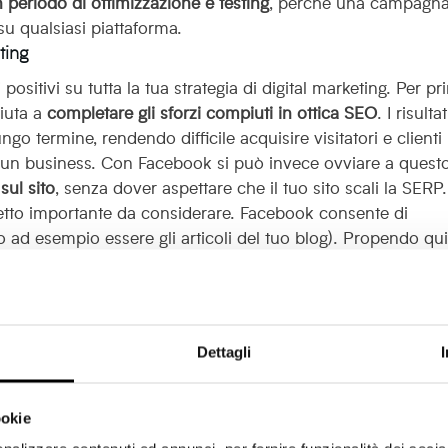
periodo di ottimizzazione e testing
, perché una campagn
u qualsiasi piattaforma.
ting
positivi su tutta la tua strategia di digital marketing. Per p
iuta a
completare gli sforzi compiuti in ottica SEO
. I risultat
 termine, rendendo difficile acquisire visitatori e clienti 
i un business. Con Facebook si può invece ovviare a quest
sul sito
, senza dover aspettare che il tuo sito scali la SERP.
tto importante da considerare. Facebook consente di
 ad esempio essere gli articoli del tuo blog). Propendo qu
tempi ristretti, è possibile ottenere un riscontro immediato
rformance che Facebook fornisce. Proprio questi dati sono de
ibilità e l’efficacia dei contenuti che crei: questi dati
ent
(leggi il nostro articolo sulle
strategie di content marketi
Dettagli
n importante impatto sul tuo posizionamento SEO, perché
 condivisi e probabilmente linkati, migliorandone la reputaz
ma SEO
nel nostro articolo dedicato).
ookie