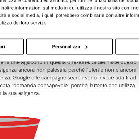
nalizzare contenuti ed annunci, per fornire funzionalità dei socia
 utenti in una
fase iniziale della buyer’s journey,
in cui il
inoltre informazioni sul modo in cui utilizza il nostro sito con i 
o all’esplicitazione di una domanda consapevole. Questo
icità e social media, i quali potrebbero combinarle con altre inform
e search di Google Adwords, il momento in cui si raggiunge
lizzo dei loro servizi.
gere di una sua esplicita esigenza. Facciamo un esempio. Se
ica che sono a conoscenza delle potenzialità di questo
 opzioni d’acquisto di servizi correlati a tale tema. Se inv
ari
Personalizza
enziale utilizzatore delle strategie di lead generation) po
enti che agiscono in questa direzione. Si definisce questo
sigenza ancora non palesata perché l’utente non è ancora
enza. Google e le campagne search sono invece adatti ad
amata “domanda consapevole” perché, l’utente che utilizza
o la sua esigenza.