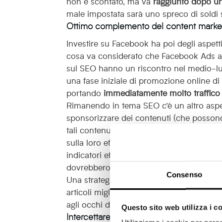
non è scontato, ma va
raggiunto dopo un 
male impostata sarà uno spreco di soldi s
Ottimo complemento del content marke
Investire su Facebook ha poi degli aspetti 
cosa va considerato che Facebook Ads a
sul SEO hanno un riscontro nel medio-lungo
una fase iniziale di promozione online d
portando
immediatamente molto traffico 
Rimanendo in tema SEO c’è un altro aspe
sponsorizzare dei contenuti (che possono
tali contenuti ad un’audience ampia ed in 
sulla loro efficacia, grazie ai dati di pe
indicatori efficacissimi sulla bontà, l’appet
dovrebbero
guidare la tua strategia cont
Consenso
Una strategia content più efficace ha u
articoli migliori verranno più apprezzati,
agli occhi di Google (Approfondisci il
te
Questo sito web utilizza i c
Intercettare la domanda latente