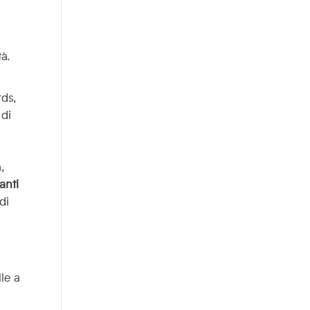
tà.
rds,
 di
,
anti
di
lle a