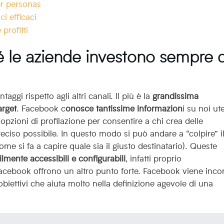
r personas
ci efficaci
profitti
 le aziende investono sempre d
aggi rispetto agli altri canali. Il più è la
grandissima
arget
. Facebook c
onosce tantissime informazion
i su noi ut
 opzioni di profilazione per consentire a chi crea delle
reciso possibile. In questo modo si può andare a “colpire” i
me si fa a capire quale sia il giusto destinatario). Queste
ilmente accessibili e configurabili
, infatti proprio
cebook offrono un altro punto forte. Facebook viene inco
iettivi che aiuta molto nella definizione agevole di una