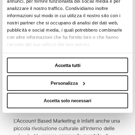
annunci, per fornire funzionalità dei social media e per
Fase 3 (terzo mese)
analizzare il nostro traffico. Condividiamo inoltre
La terza fase è quella in cui valutare i primi
informazioni sul modo in cui utilizza il nostro sito con i
risultati e definire eventuali correzioni da
nostri partner che si occupano di analisi dei dati web,
attuare per l’iterazione successiva. Si
pubblicità e social media, i quali potrebbero combinarle
ridefiniscono le risorse, si valutano i KPI ed
con altre informazioni che ha fornito loro o che hanno
eventualmente si rivede la pianificazione dei
raccolto dal suo utilizzo dei loro servizi.
meeting di allineamento.
Questa ultima fase è anche il momento di
Accetta tutti
condividere i primi successi
ottenuti sulla lista
pilota anche al di fuori del team di ABM. In
Personalizza
questo modo si può far conoscere l’ABM in
modo più concreto. Infatti, nelle aziende si
parla molto di questo approccio ma lo si
Accetta solo necessari
conosce realmente poco.
L’Account Based Marketing è infatti anche una
piccola rivoluzione culturale all’interno delle