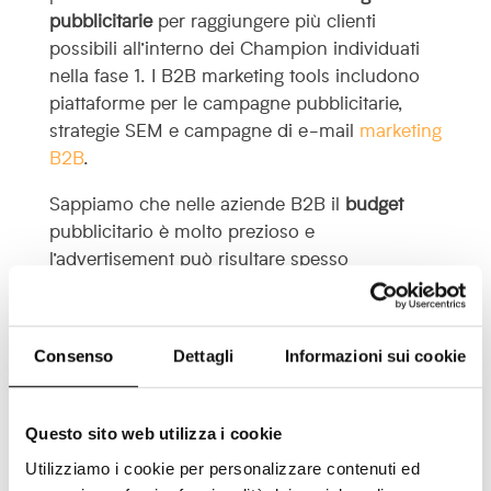
pubblicitarie
per raggiungere più clienti
possibili all’interno dei Champion individuati
nella fase 1. I B2B marketing tools includono
piattaforme per le campagne pubblicitarie,
strategie SEM e campagne di e-mail
marketing
B2B
.
Sappiamo che nelle aziende B2B il
budget
pubblicitario è molto prezioso e
l’advertisement può risultare spesso
dispersivo. Per questo motivo abbiamo
introdotto una grande novità in
Lead
Champion
. Ora puoi finalmente fare
Consenso
Dettagli
Informazioni sui cookie
retargeting mirato esclusivamente alle aziende
più vicine al tuo cliente ideale e ottimizzare
ogni euro di spesa del tuo budget
Questo sito web utilizza i cookie
pubblicitario.
Utilizziamo i cookie per personalizzare contenuti ed