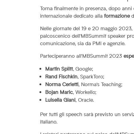
Torna finalmente in presenza, dopo anni d
internazionale dedicato alla
formazione
d
Nelle giornate del 19 e 20 maggio 2023, 
palcoscenico dell’MBSummit speaker proven
comunicazione, sia da PMI e agenzie.
Parteciperanno all’MBSummit 2023
espe
Martin Splitt
, Google;
Rand Fischkin
, SparkToro;
Norma Cerletti
, Norma’s Teaching;
Bojan Maric
, Workello;
Luisella Giani
, Oracle.
Per tutti gli speech sarà previsto un servi
italiano.
I relatori porteranno sul palco del’MBS