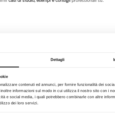
Dettagli
 di valore: gli speech dei relatori dell’MBSummit verterann
 basati sull’esperienza professionale e sulle competenze de
ookie
nalizzare contenuti ed annunci, per fornire funzionalità dei socia
inoltre previste due
masterclass
di approfondimento tecni
inoltre informazioni sul modo in cui utilizza il nostro sito con i 
rch Engine Optimization.
icità e social media, i quali potrebbero combinarle con altre inform
lizzo dei loro servizi.
sione unica per apprendere
insight pratici
da applicare alla
re
networking
con relatori, sponsor e altri partecipanti.