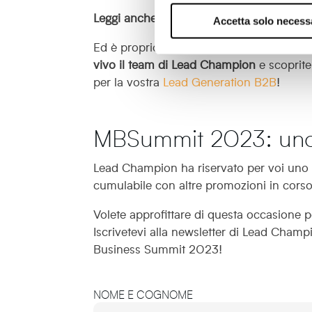
Leggi anche:
Come trovare nuove aziende 
Accetta solo necess
Ed è proprio al nostro stand che potrete t
vivo il team di Lead Champion
e scoprite
per la vostra
Lead Generation B2B
!
MBSummit 2023: uno s
Lead Champion ha riservato per voi un
cumulabile con altre promozioni in corso
Volete approfittare di questa occasione p
Iscrivetevi alla newsletter di Lead Champi
Business Summit 2023!
NOME E COGNOME