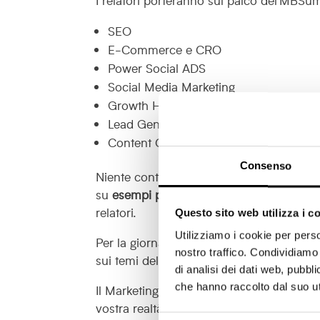
SEO
E-Commerce e CRO
Power Social ADS
Social Media Marketing
Growth Hacking
Lead Generation
Content Creation
Consenso
Niente contenuti autopromozionali e privi
su
esempi pratici e facilmente replicabili
,
relatori.
Questo sito web utilizza i c
Utilizziamo i cookie per perso
Per la giornata del
18 maggio 2023
sono 
nostro traffico. Condividiamo 
sui temi delle Campagne ADV e della Sea
di analisi dei dati web, pubbl
che hanno raccolto dal suo uti
Il Marketing Business Summit è un’occa
vostra realtà aziendale, ma anche per fa