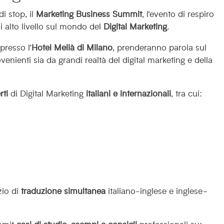
i stop, il
Marketing Business Summit
, l’evento di respiro
i alto livello sul mondo del
Digital Marketing
.
presso l’
Hotel Melià di Milano
, prenderanno parola sul
ienti sia da grandi realtà del digital marketing e della
rti
di Digital Marketing
italiani e internazionali
, tra cui:
zio di
traduzione simultanea
italiano-inglese e inglese-
ummit
casi di studio, esempi e consigli
professionali su: