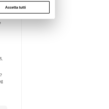
Accetta tutti
dal
e
3,
g?
ng