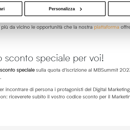
B2B italiane: 5 consigli per il 2023
ari
Personalizza
rovarci in qualità di
sponsor
: il 19 e 20 maggio
conoscete 
 più da vicino le opportunità che la nostra
piattaforma
offr
conto speciale per voi!
o
sconto speciale
sulla quota d’iscrizione al MBSummit 202
.
er incontrare di persona i protagonisti del Digital Marketin
on: riceverete subito il vostro codice sconto per il Marketi