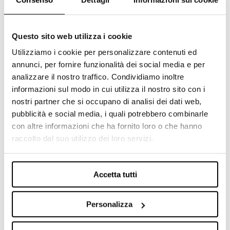
recente introdotta, abbia il potenziale di
sconvolgere l’utilizzo di LinkedIn Ads per molte
aziende.
Questo sito web utilizza i cookie
In due parole, perché oggi secondo te è
Utilizziamo i cookie per personalizzare contenuti ed
LinkedIn è imprescindibile come piattaforma?
annunci, per fornire funzionalità dei social media e per
analizzare il nostro traffico. Condividiamo inoltre
In ambito
B2B
nessun’altra piattaforma
informazioni sul modo in cui utilizza il nostro sito con i
attualmente permette di raggiungere con una
nostri partner che si occupano di analisi dei dati web,
precisione così alta qualsiasi
cliente
in base
pubblicità e social media, i quali potrebbero combinarle
alle sue caratteristiche lavorative.
con altre informazioni che ha fornito loro o che hanno
raccolto dal suo utilizzo dei loro servizi.
LinkedIn è imprescindibile anche ambito
B2C,
visti i continui problemi del mondo
Meta
(quindi di Facebook e Instagram) legati al
Accetta tutti
retargeting, su cui si basava in gran parte
l’attività della piattaforma.
Personalizza
Non bisogna inoltre sottovalutare che LinkedIn
ADS permette di intercettare un
pubblico di