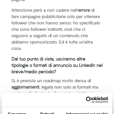
Attenzione però a non cadere nell’
errore
di
fare campagne pubblicitarie solo per ottenere
follower che non hanno senso: ho specificato
che sono follower indiretti, cioè che ci
seguono a seguito di un contenuto che
abbiamo sponsorizzato. Ed è tutta un’altra
cosa.
Dal tuo punto di vista, usciranno altre
tipologie o formati di annuncio su LinkedIn nel
breve/medio periodo?
Sì, è prevista un roadmap molto densa di
aggiornamenti
, legata non solo ai formati ma
anche sulla tipologia di post da pubblicare.
Credo in particolare che la possibilità di
promuovere i post personali
, che è stata di
Consenso
Dettagli
Informazioni sui cookie