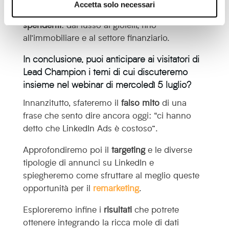
Accetta solo necessari
qualità
, soprattutto per esigenze
alto-
spendenti
: dal lusso ai gioielli, fino
all’immobiliare e al settore finanziario.
In conclusione, puoi anticipare ai visitatori di
Lead Champion i temi di cui discuteremo
insieme nel webinar di mercoledì 5 luglio?
Innanzitutto, sfateremo il
falso mito
di una
frase che sento dire ancora oggi: “ci hanno
detto che LinkedIn Ads è costoso”.
Approfondiremo poi il
targeting
e le diverse
tipologie di annunci su LinkedIn e
spiegheremo come sfruttare al meglio queste
opportunità per il
remarketing
.
Esploreremo infine i
risultati
che potrete
ottenere integrando la ricca mole di dati