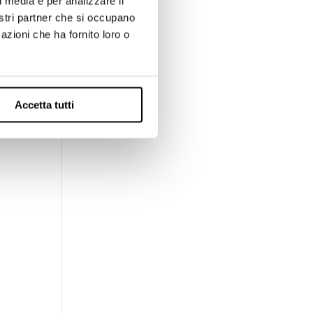
l media e per analizzare il
fase
nostri partner che si occupano
re.
azioni che ha fornito loro o
Accetta tutti