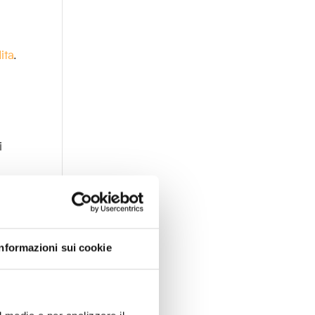
ita
.
i
 una
Informazioni sui cookie
ero