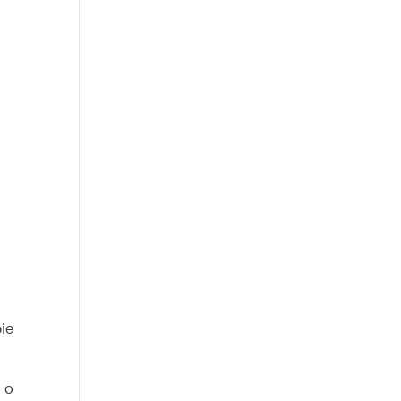
ie
e o