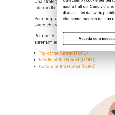
Utilizziamo i cookie per perso
Una strategia di digital marketing ben cos
nostro traffico. Condividiamo 
intermedia in cui si matura una relazione
di analisi dei dati web, pubbl
Per comprendere come mettere in atto u
che hanno raccolto dal suo uti
avere chiaro quali sono gli
obiettivi
da per
Per questo motivo abbiamo analizzato nel
Accetta solo necess
altrettanti articoli di approfondimento:
Top of the Funnel (TOFU)
Middle of the Funnel (MOFU)
Bottom of the Funnel (BOFU)