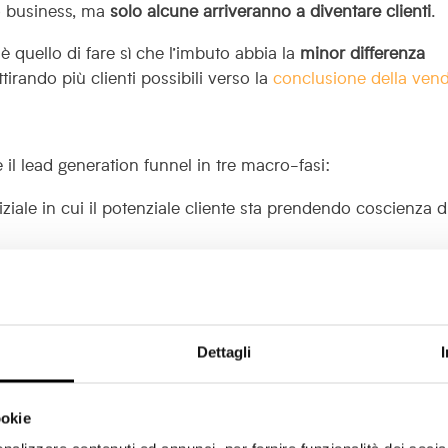
ro business, ma
solo alcune arriveranno a diventare clienti
.
è quello di fare sì che l’imbuto abbia la
minor differenza
attirando più clienti possibili verso la
conclusione della vend
e il lead generation funnel in tre macro-fasi:
ziale in cui il potenziale cliente sta prendendo coscienza d
 “di mezzo” in cui il potenziale cliente si rende conto di di
dotto o servizio;
 cui il potenziale cliente compie una decisione su quale
Dettagli
une: si concentrano esclusivamente sulla fase finale, ovv
 trascurando il naturale percorso di conversione.
ookie