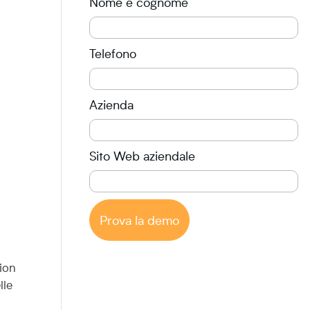
Nome e cognome
Telefono
Azienda
Sito Web aziendale
Prova la demo
tion
lle