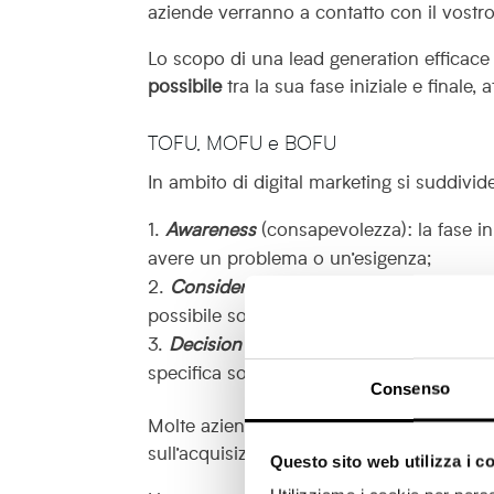
aziende verranno a contatto con il vost
Lo scopo di una lead generation efficace 
possibile
tra la sua fase iniziale e finale, 
TOFU, MOFU e BOFU
In ambito di digital marketing si suddivid
Awareness
(consapevolezza): la fase ini
avere un problema o un’esigenza;
Consideration
(considerazione): la fase
possibile soluzione, rappresentata dal pro
Decision
(decisione): la fase finale in
specifica soluzione adottare.
Consenso
Molte aziende commettono un
errore
com
sull’acquisizione diretta di nuovi clienti,
Questo sito web utilizza i c