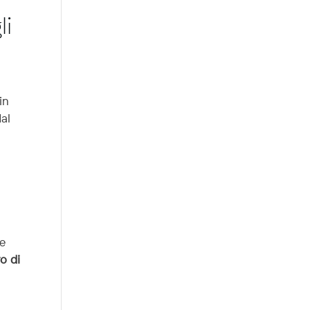
li
in
al
he
o di