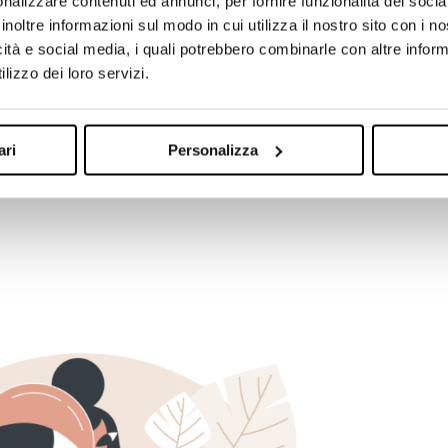
nalizzare contenuti ed annunci, per fornire funzionalità dei socia
truita non può infatti prescindere dall’
awareness
, né dalla 
inoltre informazioni sul modo in cui utilizza il nostro sito con i 
 con i prospect grazie alla
condivisione di contenuti
di valo
icità e social media, i quali potrebbero combinarle con altre inform
n processo efficace di lead generation dobbiamo dunque
lizzo dei loro servizi.
seguire in ciascuna delle fasi del funnel.
 dettaglio le
tre macro-fasi
del lead generation funnel in
ari
Personalizza